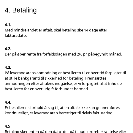
4. Betaling
4.1.
Med mindre andet er aftalt, skal betaling ske 14 dage efter
fakturadato.
4.2.
Der påløber rente fra forfaldsdagen med 2% pr. påbegyndt måned.
4.3.
På leverandørens anmodning er bestilleren til enhver tid forpligtet til
at stille bankgaranti til sikkerhed for betaling. Fremsættes
anmodningen efter aftalens indgåelse, er vi forpligtet til at friholde
bestilleren for enhver udgift forbundet hermed.
4.4.
Er bestillerens forhold årsag til, at en aftale ikke kan gennemføres
kontinuerligt, er leverandøren berettiget til delvis fakturering.
4.5
Betaling sker enten på den dato, der på tilbud, ordrebekræftelse eller