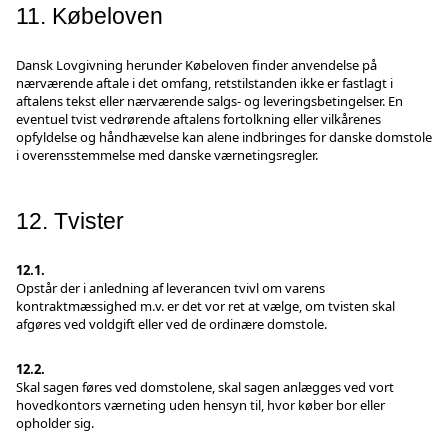
11. Købeloven
Dansk Lovgivning herunder Købeloven finder anvendelse på
nærværende aftale i det omfang, retstilstanden ikke er fastlagt i
aftalens tekst eller nærværende salgs- og leveringsbetingelser. En
eventuel tvist vedrørende aftalens fortolkning eller vilkårenes
opfyldelse og håndhævelse kan alene indbringes for danske domstole
i overensstemmelse med danske værnetingsregler.
12. Tvister
12.1.
Opstår der i anledning af leverancen tvivl om varens
kontraktmæssighed m.v. er det vor ret at vælge, om tvisten skal
afgøres ved voldgift eller ved de ordinære domstole.
12.2.
Skal sagen føres ved domstolene, skal sagen anlægges ved vort
hovedkontors værneting uden hensyn til, hvor køber bor eller
opholder sig.