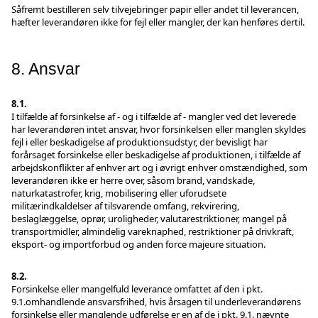
Såfremt bestilleren selv tilvejebringer papir eller andet til leverancen,
hæfter leverandøren ikke for fejl eller mangler, der kan henføres dertil.
8. Ansvar
8.1.
I tilfælde af forsinkelse af - og i tilfælde af - mangler ved det leverede
har leverandøren intet ansvar, hvor forsinkelsen eller manglen skyldes
fejl i eller beskadigelse af produktionsudstyr, der bevisligt har
forårsaget forsinkelse eller beskadigelse af produktionen, i tilfælde af
arbejdskonflikter af enhver art og i øvrigt enhver omstændighed, som
leverandøren ikke er herre over, såsom brand, vandskade,
naturkatastrofer, krig, mobilisering eller uforudsete
militærindkaldelser af tilsvarende omfang, rekvirering,
beslaglæggelse, oprør, uroligheder, valutarestriktioner, mangel på
transportmidler, almindelig vareknaphed, restriktioner på drivkraft,
eksport- og importforbud og anden force majeure situation.
8.2.
Forsinkelse eller mangelfuld leverance omfattet af den i pkt.
9.1.omhandlende ansvarsfrihed, hvis årsagen til underleverandørens
forsinkelse eller manglende udførelse er en af de i pkt. 9.1. nævnte