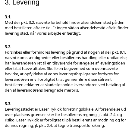
3. Levering
3.1.
Med de i pkt. 3.2. nævnte forbehold finder afsendelsen sted på den
med bestilleren aftalte tid. Er ingen sådan afsendelsestid aftalt, finder
levering sted, når vores arbejde er færdigt.
3.2.
Forsinkes eller forhindres levering på grund af nogen af de i pkt. 9.1.
nævnte omstændigheder eller bestillerens handling eller undladelse,
har leverandøren ret til en tilsvarende forlængelse af leveringstiden
eller til at hæve aftalen. Skulle en begivenhed som ovennævnte
bevirke, at opfyldelse af vores leveringsforpligtelser fordyres for
leverandøren er vi forpligtet til at gennemføre disse såfremt
bestilleren erklærer at skadesløsholde leverandøren ved betaling af
den af leverandørens beregnede merpris.
3.3.
Leveringsstedet er LaserTryk.dk forretningslokale. Al forsendelse ud
over pladsens grænser sker for bestillerens regning, jf. pkt. 2.4. og
risiko. LaserTryk.dk er forpligtet til på bestillerens anmodning og for
dennes regning, jf. pkt. 2.4. at tegne transportforsikring.