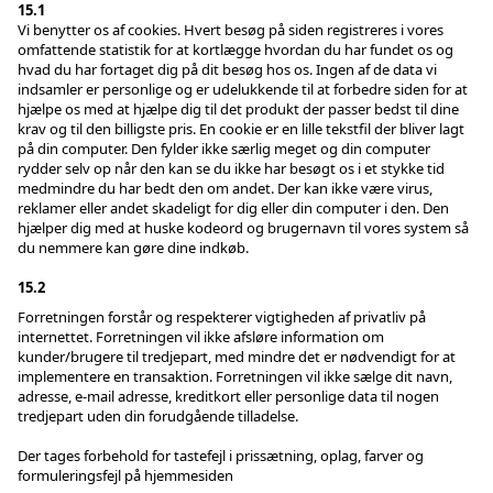
15.1
Vi benytter os af cookies. Hvert besøg på siden registreres i vores
omfattende statistik for at kortlægge hvordan du har fundet os og
hvad du har fortaget dig på dit besøg hos os. Ingen af de data vi
indsamler er personlige og er udelukkende til at forbedre siden for at
hjælpe os med at hjælpe dig til det produkt der passer bedst til dine
krav og til den billigste pris. En cookie er en lille tekstfil der bliver lagt
på din computer. Den fylder ikke særlig meget og din computer
rydder selv op når den kan se du ikke har besøgt os i et stykke tid
medmindre du har bedt den om andet. Der kan ikke være virus,
reklamer eller andet skadeligt for dig eller din computer i den. Den
hjælper dig med at huske kodeord og brugernavn til vores system så
du nemmere kan gøre dine indkøb.
15.2
Forretningen forstår og respekterer vigtigheden af privatliv på
internettet. Forretningen vil ikke afsløre information om
kunder/brugere til tredjepart, med mindre det er nødvendigt for at
implementere en transaktion. Forretningen vil ikke sælge dit navn,
adresse, e-mail adresse, kreditkort eller personlige data til nogen
tredjepart uden din forudgående tilladelse.
Der tages forbehold for tastefejl i prissætning, oplag, farver og
formuleringsfejl på hjemmesiden