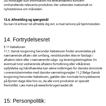
Du modtager kun information fra leverandørens koncern
omhandlende relevante produkter. Der udsendes maksimalt to
nyhedsbreve om måneden.
13.4. Afmelding og spørgsmål
Du kan til enhver tid afmelde dig evt. e-mail serivice på hjemmesiden.
14. Fortrydelsesret
§ 11 Købeloven
11.1. Dansk lovgivning herunder Købeloven finder anvendelse på
nærværende aftale i det omfang, retstilstanden ikke er fastlagt i
aftalens tekst eller i nærværende salgs- og leveringsbetingelser. En
eventuel tvist vedrørende aftalens fortolkning eller vilkårenes
opfyldelse og håndhævelse kan alene indbringes for danske domstole
i overensstemmelse med danske værnetingsregler. 11.2 Ifølge Dansk
lovgivning herunder Købeloven, gælder den normale fortrydelsesret
på fjorten dage ikke hos os, da alle vore produkter er specielt
fremstillet. Læs mere på
www.forbrugerraadet.dk
15: Personpolitik: