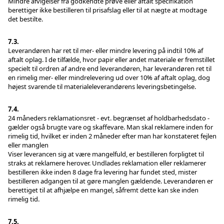
Mindre afvigelser fra godkendte prøve eller aftalt specifikation
berettiger ikke bestilleren til prisafslag eller til at nægte at modtage
det bestilte.
7.3.
Leverandøren har ret til mer- eller mindre levering på indtil 10% af
aftalt oplag. I de tilfælde, hvor papir eller andet materiale er fremstillet
specielt til ordren af andre end leverandøren, har leverandøren ret til
en rimelig mer- eller mindrelevering ud over 10% af aftalt oplag, dog
højest svarende til materialeleverandørens leveringsbetingelse.
7.4.
24 måneders reklamationsret - evt. begrænset af holdbarhedsdato -
gælder også brugte vare og skaffevare. Man skal reklamere inden for
rimelig tid, hvilket er inden 2 måneder efter man har konstateret fejlen
eller manglen
Viser leverancen sig at være mangelfuld, er bestilleren forpligtet til
straks at reklamere herover. Undlades reklamation eller reklamerer
bestilleren ikke inden 8 dage fra levering har fundet sted, mister
bestilleren adgangen til at gøre manglen gældende. Leverandøren er
berettiget til at afhjælpe en mangel, såfremt dette kan ske inden
rimelig tid.
7.5.