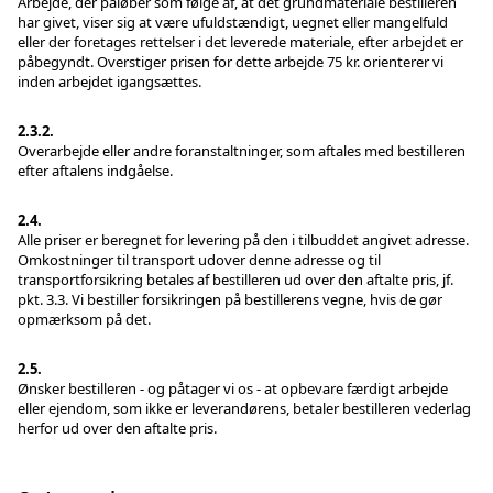
Arbejde, der påløber som følge af, at det grundmateriale bestilleren
har givet, viser sig at være ufuldstændigt, uegnet eller mangelfuld
eller der foretages rettelser i det leverede materiale, efter arbejdet er
påbegyndt. Overstiger prisen for dette arbejde 75 kr. orienterer vi
inden arbejdet igangsættes.
2.3.2.
Overarbejde eller andre foranstaltninger, som aftales med bestilleren
efter aftalens indgåelse.
2.4.
Alle priser er beregnet for levering på den i tilbuddet angivet adresse.
Omkostninger til transport udover denne adresse og til
transportforsikring betales af bestilleren ud over den aftalte pris, jf.
pkt. 3.3. Vi bestiller forsikringen på bestillerens vegne, hvis de gør
opmærksom på det.
2.5.
Ønsker bestilleren - og påtager vi os - at opbevare færdigt arbejde
eller ejendom, som ikke er leverandørens, betaler bestilleren vederlag
herfor ud over den aftalte pris.