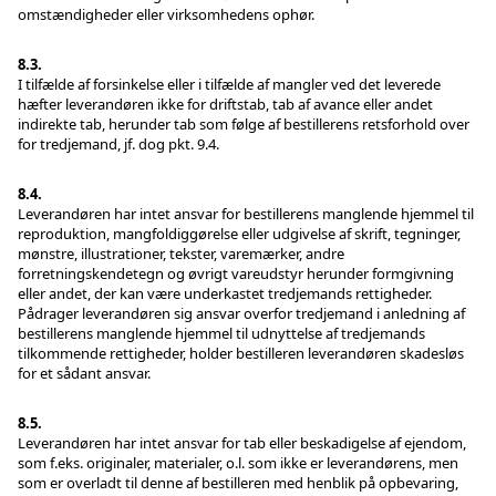
omstændigheder eller virksomhedens ophør.
8.3.
I tilfælde af forsinkelse eller i tilfælde af mangler ved det leverede
hæfter leverandøren ikke for driftstab, tab af avance eller andet
indirekte tab, herunder tab som følge af bestillerens retsforhold over
for tredjemand, jf. dog pkt. 9.4.
8.4.
Leverandøren har intet ansvar for bestillerens manglende hjemmel til
reproduktion, mangfoldiggørelse eller udgivelse af skrift, tegninger,
mønstre, illustrationer, tekster, varemærker, andre
forretningskendetegn og øvrigt vareudstyr herunder formgivning
eller andet, der kan være underkastet tredjemands rettigheder.
Pådrager leverandøren sig ansvar overfor tredjemand i anledning af
bestillerens manglende hjemmel til udnyttelse af tredjemands
tilkommende rettigheder, holder bestilleren leverandøren skadesløs
for et sådant ansvar.
8.5.
Leverandøren har intet ansvar for tab eller beskadigelse af ejendom,
som f.eks. originaler, materialer, o.l. som ikke er leverandørens, men
som er overladt til denne af bestilleren med henblik på opbevaring,