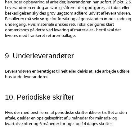
herunder opbevaring af arbejder, leverandøren har udført, jf. pkt. 2.5.
Leverandøren er dog ansvarlig såfremt det godtgøres, at tabet eller
beskadigelsen skyldes grov uagtsom adfærd udvist af leverandøren.
Bestilleren må selv sørge for forsikring af genstanden imod skade og
undergang. Hvis materiale ønskes retur skal der gøres klart
opmærksom på dette ved levering af materialet - hertil skal det
leveres med frankeret returemballage.
9. Underleverandører
Leverandøren er berettiget til helt eller delvis at lade arbejde udføre
hos underleverandører.
10. Periodiske skrifter
Hvis der med bestilleren af periodiske skrifter ikke er truffet anden
aftale, gælder en opsigelsesfrist af 3 måneder for måneds- og
kvartalsskrifter og 6 måneder for uge- og 14 dages skrifter.