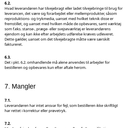
6.2.
Hvad leverandøren har tilvejebragt eller ladet tilvejebringe til brug for
leverancen, det være sig forarbejdet eller mellemprodukter, såsom
reproduktions- og trykmedia, uanset med hvilket teknik disse er
fremstillet, og uanset med hvilken måde de opbevares, samt værktøj
som f.eks. stanse-, præge- eller svejseværktøj er leverandørens
ejendom og kan ikke efter arbejdets udførelse kræves udleveret.
Dette gælder, uanset om det tilvejebragte måtte være særskilt
faktureret.
6.3.
Det i pkt. 6.2. omhandlende må alene anvendes til arbejder for
bestilleren og opbevares kun efter aftale herom.
7. Mangler
7.1.
Leverandøren har intet ansvar for fejl, som bestilleren ikke skriftligt
har rettet i korrektur eller prøvetryk.
7.2.