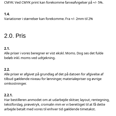
CMYK: Ved CMYK print kan forekomme farveafvigelser på +/- 5%.
1.4.
Variationer i størrelser kan forekomme. Fra +/- 2mm til 2%
2.0. Pris
2.1.
Alle priser i vores beregner er vist ekskl. Moms. Dog ses det fulde
beløb inkl. moms ved udtjekning.
2.2.
Alle priser er afgivet på grundlag af det på datoen for afgivelse af
tilbud gældende niveau for lønninger, materialepriser og øvrige
omkostninger.
2.2.1.
Har bestilleren anmodet om at udarbejde skitser, layout, rentegning,
tekstforslag, prøvetryk, cromalin mm er vi berettiget til at få dette
arbejde betalt med vores til enhver tid gældende timetakst.