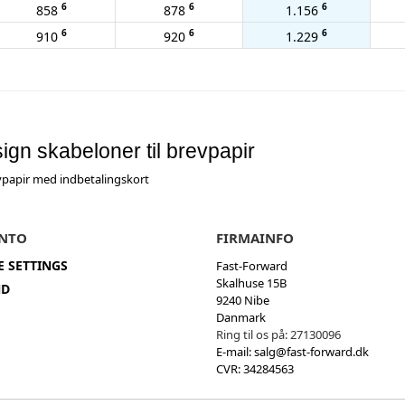
6
6
6
858
878
1.156
6
6
6
910
920
1.229
ign skabeloner til brevpapir
papir med indbetalingskort
NTO
FIRMAINFO
E SETTINGS
Fast-Forward
Skalhuse 15B
ND
9240 Nibe
Danmark
Ring til os på:
27130096
E-mail:
salg@fast-forward.dk
CVR: 34284563