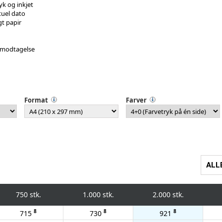
yk og inkjet
tuel dato
gt papir
 modtagelse
Format
Farver
ALL
750 stk.
1.000 stk.
2.000 stk.
8
8
8
715
730
921