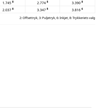
8
8
8
1.745
2.774
3.390
8
8
6
2.037
3.347
3.816
2: Offsettryk, 3: Puljetryk, 6: Inkjet, 8: Trykkeriets valg