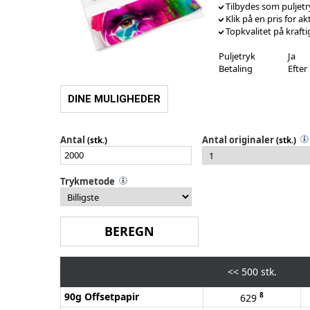
Tilbydes som puljetr
Klik på en pris for ak
Topkvalitet på krafti
Puljetryk
Ja
Betaling
Efter
DINE MULIGHEDER
Antal
Antal originaler
(stk.)
(stk.)
Trykmetode
<<
500 stk.
90g Offsetpapir
8
629