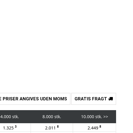
E PRISER ANGIVES UDEN MOMS
GRATIS FRAGT
4.000 stk.
8.000 stk.
10.000 stk.
>>
3
8
8
1.325
2.011
2.449