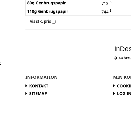
80g Genbrugspapir
6
713
110g Genbrugspapir
6
744
Vis stk. pris
InDes
A4 brev
;
INFORMATION
MIN KO
KONTAKT
COOKI
SITEMAP
LOG I