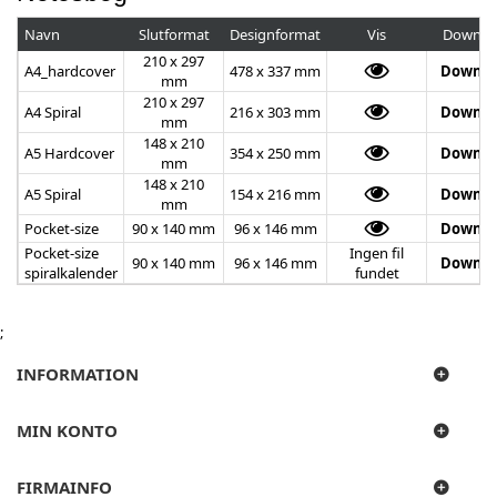
Navn
Slutformat
Designformat
Vis
Downlo
210 x 297
A4_hardcover
478 x 337 mm
Downlo
mm
210 x 297
A4 Spiral
216 x 303 mm
Downlo
mm
148 x 210
A5 Hardcover
354 x 250 mm
Downlo
mm
148 x 210
A5 Spiral
154 x 216 mm
Downlo
mm
Pocket-size
90 x 140 mm
96 x 146 mm
Downlo
Pocket-size
Ingen fil
90 x 140 mm
96 x 146 mm
Downlo
spiralkalender
fundet
;
INFORMATION
MIN KONTO
FIRMAINFO