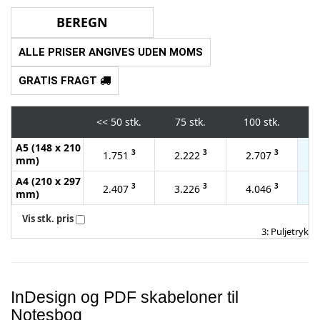
ALLE PRISER ANGIVES UDEN MOMS
GRATIS FRAGT
<<
50 stk.
75 stk.
100 stk.
2
A5 (148 x 210
3
3
3
1.751
2.222
2.707
mm)
A4 (210 x 297
3
3
3
2.407
3.226
4.046
mm)
Vis stk. pris
3: Puljetryk
InDesign og PDF skabeloner til
Notesbog