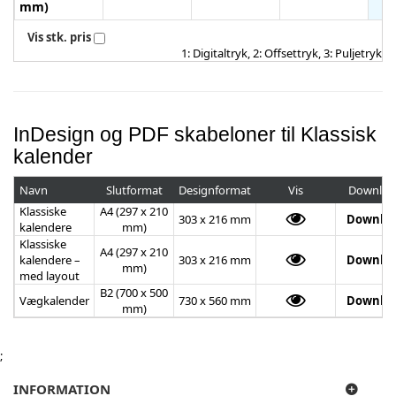
mm)
Vis stk. pris
1: Digitaltryk, 2: Offsettryk, 3: Puljetryk
InDesign og PDF skabeloner til Klassisk
kalender
Navn
Slutformat
Designformat
Vis
Downloa
Klassiske
A4 (297 x 210
303 x 216 mm
Downlo
kalendere
mm)
Klassiske
A4 (297 x 210
kalendere –
303 x 216 mm
Downlo
mm)
med layout
B2 (700 x 500
Vægkalender
730 x 560 mm
Downlo
mm)
;
INFORMATION