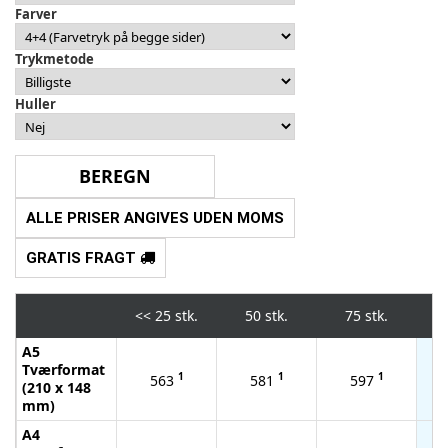
Farver
Trykmetode
Huller
ALLE PRISER ANGIVES UDEN MOMS
GRATIS FRAGT
<<
25 stk.
50 stk.
75 stk.
1
A5
Tværformat
1
1
1
563
581
597
(210 x 148
mm)
A4